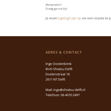
Meepraten?
Draag gerust bij!
Je moet
ingelogd zijn op
om een reactie te p
ADRES & CONTACT
Inge Oostenbrink
IN-KI Shiatsu Delft
Doelenstraat 16
2611 NT Delft
Mail:
inge@shiatsu-delft.nl
Telefoon:
06 4070 2497