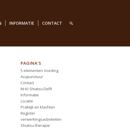
N
INFORMATIE
CONTACT
PAGINA’S
5-elementen Voeding
Acupunctuur
Contact
IN-KI Shiatsu Delft
Informatie
Locatie
Praktijk en klachten
Register
verwerkingsactiviteiten
Shiatsu therapie